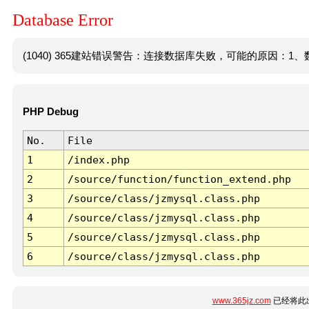
Database Error
(1040) 365建站错误警告：连接数据库失败，可能的原因：1、数
PHP Debug
No.
File
1
/index.php
2
/source/function/function_extend.php
3
/source/class/jzmysql.class.php
4
/source/class/jzmysql.class.php
5
/source/class/jzmysql.class.php
6
/source/class/jzmysql.class.php
www.365jz.com
已经将此