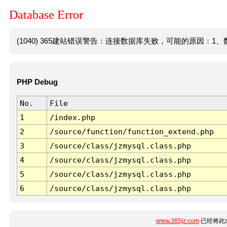
Database Error
(1040) 365建站错误警告：连接数据库失败，可能的原因：1、数
PHP Debug
No.
File
1
/index.php
2
/source/function/function_extend.php
3
/source/class/jzmysql.class.php
4
/source/class/jzmysql.class.php
5
/source/class/jzmysql.class.php
6
/source/class/jzmysql.class.php
www.365jz.com
已经将此