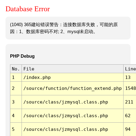
Database Error
(1040) 365建站错误警告：连接数据库失败，可能的原
因：1、数据库密码不对; 2、mysql未启动。
PHP Debug
No.
File
Line
1
/index.php
13
2
/source/function/function_extend.php
1548
3
/source/class/jzmysql.class.php
211
4
/source/class/jzmysql.class.php
62
5
/source/class/jzmysql.class.php
94