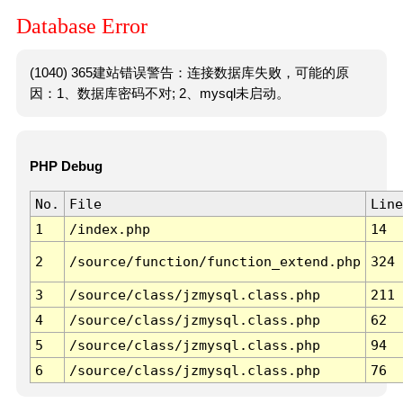
Database Error
(1040) 365建站错误警告：连接数据库失败，可能的原
因：1、数据库密码不对; 2、mysql未启动。
PHP Debug
No.
File
Line
1
/index.php
14
2
/source/function/function_extend.php
324
3
/source/class/jzmysql.class.php
211
4
/source/class/jzmysql.class.php
62
5
/source/class/jzmysql.class.php
94
6
/source/class/jzmysql.class.php
76