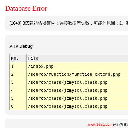
Database Error
(1040) 365建站错误警告：连接数据库失败，可能的原因：1、数
PHP Debug
No.
File
1
/index.php
2
/source/function/function_extend.php
3
/source/class/jzmysql.class.php
4
/source/class/jzmysql.class.php
5
/source/class/jzmysql.class.php
6
/source/class/jzmysql.class.php
www.365jz.com
已经将此