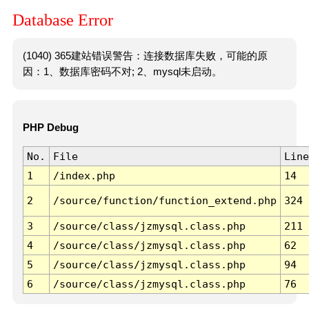
Database Error
(1040) 365建站错误警告：连接数据库失败，可能的原
因：1、数据库密码不对; 2、mysql未启动。
PHP Debug
No.
File
Line
1
/index.php
14
2
/source/function/function_extend.php
324
3
/source/class/jzmysql.class.php
211
4
/source/class/jzmysql.class.php
62
5
/source/class/jzmysql.class.php
94
6
/source/class/jzmysql.class.php
76