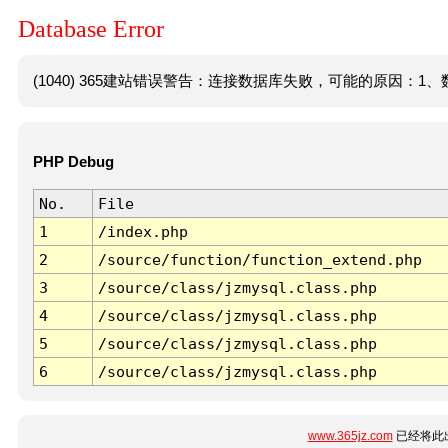
Database Error
(1040) 365建站错误警告：连接数据库失败，可能的原因：1、数
PHP Debug
No.
File
1
/index.php
2
/source/function/function_extend.php
3
/source/class/jzmysql.class.php
4
/source/class/jzmysql.class.php
5
/source/class/jzmysql.class.php
6
/source/class/jzmysql.class.php
www.365jz.com
已经将此