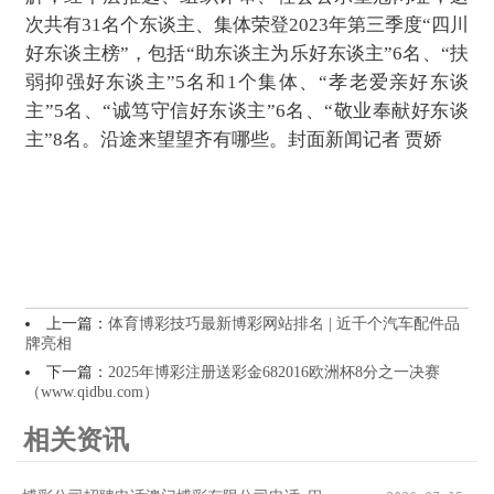
次共有31名个东谈主、集体荣登2023年第三季度“四川
好东谈主榜”，包括“助东谈主为乐好东谈主”6名、“扶
弱抑强好东谈主”5名和1个集体、“孝老爱亲好东谈
主”5名、“诚笃守信好东谈主”6名、“敬业奉献好东谈
主”8名。沿途来望望齐有哪些。封面新闻记者 贾娇
上一篇：
体育博彩技巧最新博彩网站排名 | 近千个汽车配件品
牌亮相
下一篇：
2025年博彩注册送彩金682016欧洲杯8分之一决赛
（www.qidbu.com）
相关资讯