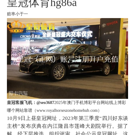
皇冠体育hg86a
赔率小于一
皇冠客服飞机：@seo3687
2025年澳门手机博彩平台网站线上博彩
哪个网站靠谱（www.royalhorseszonehomehub.com）
10月9日上昼皇冠网址，2023年第三季度“四川好东谈
主榜”发布庆典在内江隆昌市莲峰大剧院举行。据了
解，经下层推选、组织评审、社会公示皇冠网址，这