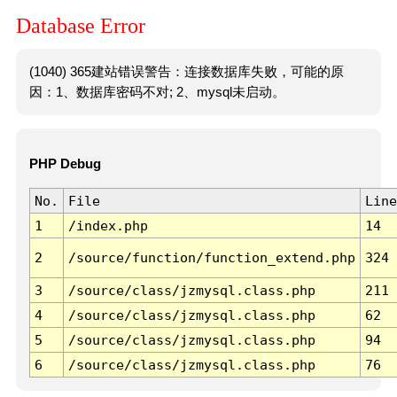
Database Error
(1040) 365建站错误警告：连接数据库失败，可能的原
因：1、数据库密码不对; 2、mysql未启动。
PHP Debug
No.
File
Line
1
/index.php
14
2
/source/function/function_extend.php
324
3
/source/class/jzmysql.class.php
211
4
/source/class/jzmysql.class.php
62
5
/source/class/jzmysql.class.php
94
6
/source/class/jzmysql.class.php
76