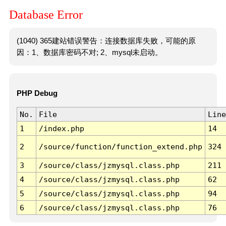
Database Error
(1040) 365建站错误警告：连接数据库失败，可能的原
因：1、数据库密码不对; 2、mysql未启动。
PHP Debug
No.
File
Line
1
/index.php
14
2
/source/function/function_extend.php
324
3
/source/class/jzmysql.class.php
211
4
/source/class/jzmysql.class.php
62
5
/source/class/jzmysql.class.php
94
6
/source/class/jzmysql.class.php
76