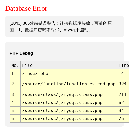
Database Error
(1040) 365建站错误警告：连接数据库失败，可能的原
因：1、数据库密码不对; 2、mysql未启动。
PHP Debug
No.
File
Line
1
/index.php
14
2
/source/function/function_extend.php
324
3
/source/class/jzmysql.class.php
211
4
/source/class/jzmysql.class.php
62
5
/source/class/jzmysql.class.php
94
6
/source/class/jzmysql.class.php
76