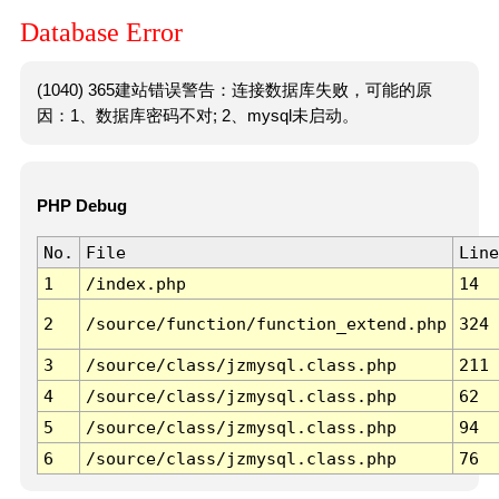
Database Error
(1040) 365建站错误警告：连接数据库失败，可能的原
因：1、数据库密码不对; 2、mysql未启动。
PHP Debug
No.
File
Line
1
/index.php
14
2
/source/function/function_extend.php
324
3
/source/class/jzmysql.class.php
211
4
/source/class/jzmysql.class.php
62
5
/source/class/jzmysql.class.php
94
6
/source/class/jzmysql.class.php
76