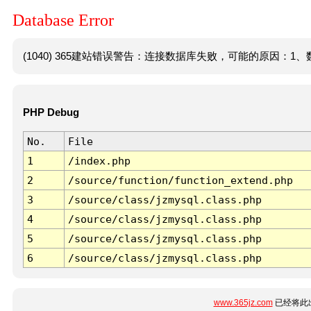
Database Error
(1040) 365建站错误警告：连接数据库失败，可能的原因：1、数
PHP Debug
No.
File
1
/index.php
2
/source/function/function_extend.php
3
/source/class/jzmysql.class.php
4
/source/class/jzmysql.class.php
5
/source/class/jzmysql.class.php
6
/source/class/jzmysql.class.php
www.365jz.com
已经将此