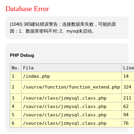
Database Error
(1040) 365建站错误警告：连接数据库失败，可能的原
因：1、数据库密码不对; 2、mysql未启动。
PHP Debug
No.
File
Line
1
/index.php
14
2
/source/function/function_extend.php
324
3
/source/class/jzmysql.class.php
211
4
/source/class/jzmysql.class.php
62
5
/source/class/jzmysql.class.php
94
6
/source/class/jzmysql.class.php
76