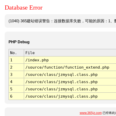
Database Error
(1040) 365建站错误警告：连接数据库失败，可能的原因：1、数
PHP Debug
No.
File
1
/index.php
2
/source/function/function_extend.php
3
/source/class/jzmysql.class.php
4
/source/class/jzmysql.class.php
5
/source/class/jzmysql.class.php
6
/source/class/jzmysql.class.php
www.365jz.com
已经将此