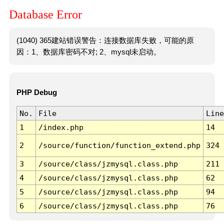
Database Error
(1040) 365建站错误警告：连接数据库失败，可能的原
因：1、数据库密码不对; 2、mysql未启动。
PHP Debug
No.
File
Line
1
/index.php
14
2
/source/function/function_extend.php
324
3
/source/class/jzmysql.class.php
211
4
/source/class/jzmysql.class.php
62
5
/source/class/jzmysql.class.php
94
6
/source/class/jzmysql.class.php
76