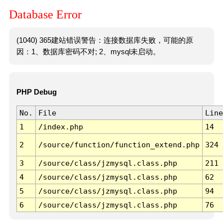
Database Error
(1040) 365建站错误警告：连接数据库失败，可能的原
因：1、数据库密码不对; 2、mysql未启动。
PHP Debug
No.
File
Line
1
/index.php
14
2
/source/function/function_extend.php
324
3
/source/class/jzmysql.class.php
211
4
/source/class/jzmysql.class.php
62
5
/source/class/jzmysql.class.php
94
6
/source/class/jzmysql.class.php
76