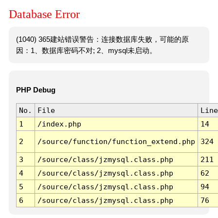
Database Error
(1040) 365建站错误警告：连接数据库失败，可能的原
因：1、数据库密码不对; 2、mysql未启动。
PHP Debug
No.
File
Line
1
/index.php
14
2
/source/function/function_extend.php
324
3
/source/class/jzmysql.class.php
211
4
/source/class/jzmysql.class.php
62
5
/source/class/jzmysql.class.php
94
6
/source/class/jzmysql.class.php
76