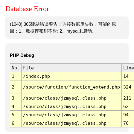
Database Error
(1040) 365建站错误警告：连接数据库失败，可能的原
因：1、数据库密码不对; 2、mysql未启动。
PHP Debug
No.
File
Line
1
/index.php
14
2
/source/function/function_extend.php
324
3
/source/class/jzmysql.class.php
211
4
/source/class/jzmysql.class.php
62
5
/source/class/jzmysql.class.php
94
6
/source/class/jzmysql.class.php
76