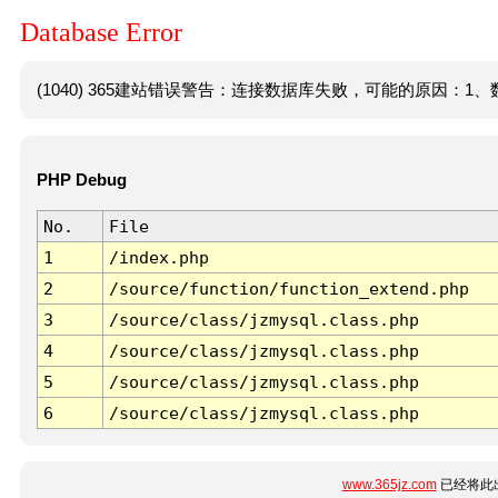
Database Error
(1040) 365建站错误警告：连接数据库失败，可能的原因：1、数
PHP Debug
No.
File
1
/index.php
2
/source/function/function_extend.php
3
/source/class/jzmysql.class.php
4
/source/class/jzmysql.class.php
5
/source/class/jzmysql.class.php
6
/source/class/jzmysql.class.php
www.365jz.com
已经将此