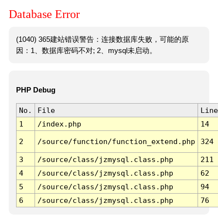
Database Error
(1040) 365建站错误警告：连接数据库失败，可能的原
因：1、数据库密码不对; 2、mysql未启动。
PHP Debug
No.
File
Line
1
/index.php
14
2
/source/function/function_extend.php
324
3
/source/class/jzmysql.class.php
211
4
/source/class/jzmysql.class.php
62
5
/source/class/jzmysql.class.php
94
6
/source/class/jzmysql.class.php
76