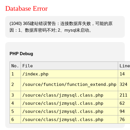
Database Error
(1040) 365建站错误警告：连接数据库失败，可能的原
因：1、数据库密码不对; 2、mysql未启动。
PHP Debug
No.
File
Line
1
/index.php
14
2
/source/function/function_extend.php
324
3
/source/class/jzmysql.class.php
211
4
/source/class/jzmysql.class.php
62
5
/source/class/jzmysql.class.php
94
6
/source/class/jzmysql.class.php
76