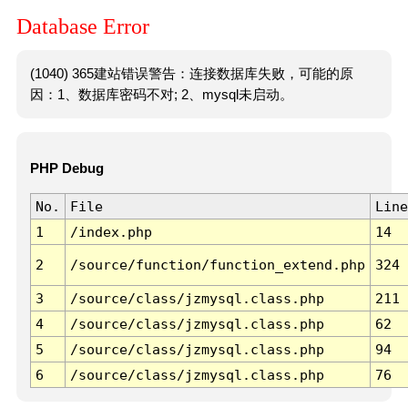
Database Error
(1040) 365建站错误警告：连接数据库失败，可能的原
因：1、数据库密码不对; 2、mysql未启动。
PHP Debug
No.
File
Line
1
/index.php
14
2
/source/function/function_extend.php
324
3
/source/class/jzmysql.class.php
211
4
/source/class/jzmysql.class.php
62
5
/source/class/jzmysql.class.php
94
6
/source/class/jzmysql.class.php
76