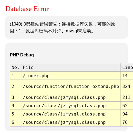
Database Error
(1040) 365建站错误警告：连接数据库失败，可能的原
因：1、数据库密码不对; 2、mysql未启动。
PHP Debug
No.
File
Line
1
/index.php
14
2
/source/function/function_extend.php
324
3
/source/class/jzmysql.class.php
211
4
/source/class/jzmysql.class.php
62
5
/source/class/jzmysql.class.php
94
6
/source/class/jzmysql.class.php
76