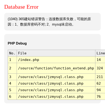
Database Error
(1040) 365建站错误警告：连接数据库失败，可能的原
因：1、数据库密码不对; 2、mysql未启动。
PHP Debug
No.
File
Line
1
/index.php
14
2
/source/function/function_extend.php
324
3
/source/class/jzmysql.class.php
211
4
/source/class/jzmysql.class.php
62
5
/source/class/jzmysql.class.php
94
6
/source/class/jzmysql.class.php
76